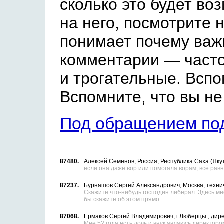
сколько это будет во
на него, посмотрите 
понимает почему важ
комментарии — часто
и трогательные. Вспо
Вспомните, что вы не
Под обращением под
72977.
Захарченко Сергей Петрович, Germany , Газо-э
Дайте пожалуйста ей шанс исправиться , ведь у 
матери очень тяжело и матери тоже без детей .
С большим уважением Сергей.
87480.
Алексей Семенов, Россия, Республика Саха (Яку
если она даже вор или помогала ворам, всё рав
87237.
Бурнашов Сергей Александрович, Москва, техн
Скажите что-нибудь господин либерал. Здесь мн
бы скажите об этом прямо.
87068.
Ермаков Сергей Владимирович, г.Люберцы., дир
Мне 52 года,есть дочь и внук,являюсь директор