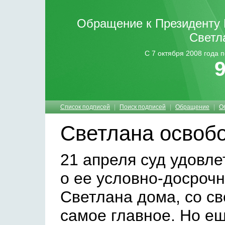
Обращение к Президенту 
Светл
С 7 октября 2008 года 
9
Список подписей
|
Поиск подписей
|
Обращение
|
О
Светлана освоб
21 апреля суд удовле
о ее условно-досроч
Светлана дома, со св
самое главное. Но ещ