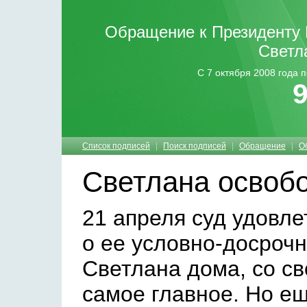
Обращение к Президенту 
Светл
С 7 октября 2008 года 
9
Список подписей
|
Поиск подписей
|
Обращение
|
О
Светлана освоб
21 апреля суд удовле
о ее условно-досроч
Светлана дома, со св
самое главное. Но ещ