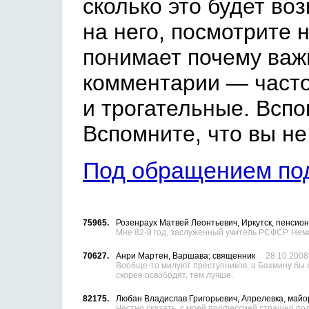
сколько это будет во
на него, посмотрите 
понимает почему важ
комментарии — часто
и трогательные. Вспо
Вспомните, что вы не
Под обращением под
82662.
Шамсина Галина Николаевна, Николаевск-на-Ам
Если в США отпускают с половины срока наказан
позволяющие выйти на свободу беременной женщ
России изпокон веку ненавидели преступников, 
75965.
Розенраух Матвей Леонтьевич, Иркутск, пенсио
Мне 82-й год, заслуженный учитель РСФСР. Нем
70627.
Анри Мартен, Варшава; священник
28.10.2008
Вообще-то милуют преступников, а Бахмину бы с
скорее освободят, тем лучше.
82175.
Любан Владислав Григорьевич, Апрелевка, май
Честно сказать, с моей профессией страшно под