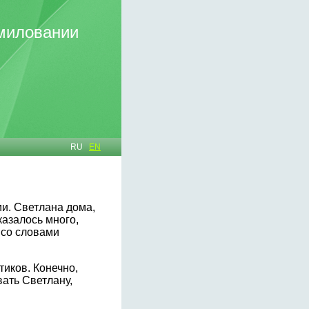
омиловании
RU
EN
и. Светлана дома,
казалось много,
 со словами
тиков. Конечно,
вать Светлану,