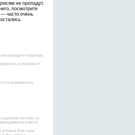
писям не пропадут.
него, посмотрите
 — часто очень
 остались
а институте УДО в нашем
ии судебной системы,
 если президент подпишит
 держится особняком от
и есть возможность
 судебную систему, за
 менеджмента в места
а которые Вам очень
нт, Вы - гарант