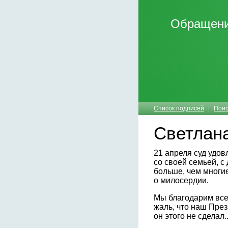
Обращение
Список подписей
|
Поис
Светлан
21 апреля суд удо
со своей семьей, с
больше, чем многи
о милосердии.
Мы благодарим всех
жаль, что наш През
он этого не сделал..